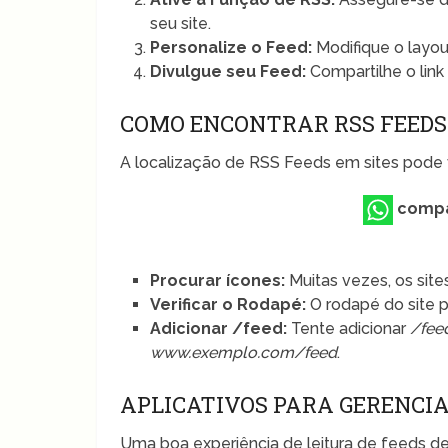
seu site.
Personalize o Feed:
Modifique o layout
Divulgue seu Feed:
Compartilhe o link
COMO ENCONTRAR RSS FEEDS
A localização de RSS Feeds em sites pode v
compa
Procurar ícones:
Muitas vezes, os site
Verificar o Rodapé:
O rodapé do site p
Adicionar /feed:
Tente adicionar
/fee
www.exemplo.com/feed
.
APLICATIVOS PARA GERENCIA
Uma boa experiência de leitura de feeds de