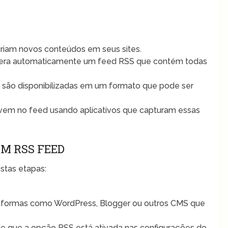
criam novos conteúdos em seus sites.
gera automaticamente um feed RSS que contém todas
são disponibilizadas em um formato que pode ser
evem no feed usando aplicativos que capturam essas
UM RSS FEED
estas etapas:
taformas como WordPress, Blogger ou outros CMS que
e que a opção RSS está ativada nas configurações do