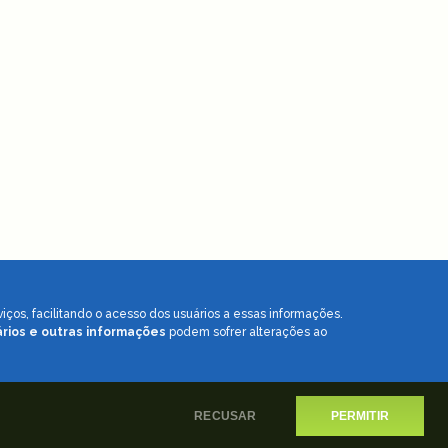
iços, facilitando o acesso dos usuários a essas informações.
ários e outras informações
podem sofrer alterações ao
RECUSAR
PERMITIR