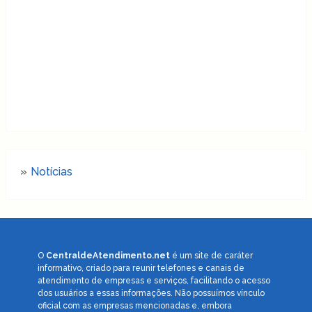
Notícias
O
CentraldeAtendimento.net
é um site de caráter
informativo, criado para reunir telefones e canais de
atendimento de empresas e serviços, facilitando o acesso
dos usuários a essas informações. Não possuímos vínculo
oficial com as empresas mencionadas e, embora